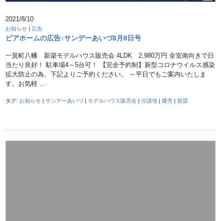
2021/8/10
お知らせ
|
広告
ピアホームの広告♪サンデーあいづ8月8日号
一箕町八幡 新築モデルハウス販売会 4LDK 2,980万円 全室南向きで日
当たり良好！ 駐車場4～5台可！ 【完全予約制】新型コロナウイルス感染
拡大防止の為、下記よりご予約ください。 ～平日でもご案内いたしま
す。お気軽 …
タグ:
お知らせ
|
サンデーあいづ
|
モデルハウス販売会
|
分譲地
|
建売
|
賃貸