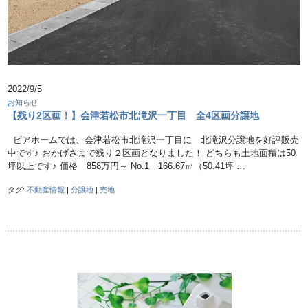
2022/9/5
お知らせ
【残り2区画！】会津若松市北滝沢一丁目 全4区画分譲地
ピアホームでは、会津若松市北滝沢一丁目に 北滝沢分譲地を好評販売
中です♪ おかげさまで残り２区画となりました！ どちらも土地面積は50
坪以上です♪ 価格 858万円～ No.1 166.67㎡（50.41坪 …
タグ:
不動産情報
|
分譲地
|
売地