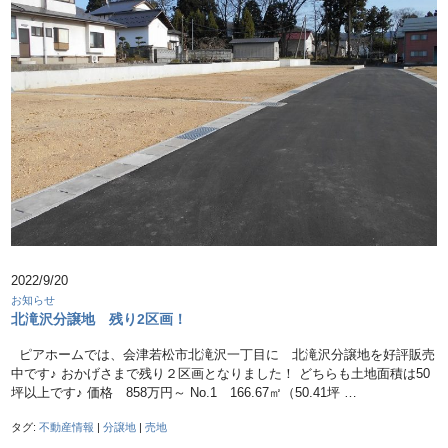
2022/9/20
お知らせ
北滝沢分譲地 残り2区画！
ピアホームでは、会津若松市北滝沢一丁目に 北滝沢分譲地を好評販売
中です♪ おかげさまで残り２区画となりました！ どちらも土地面積は50
坪以上です♪ 価格 858万円～ No.1 166.67㎡（50.41坪 …
タグ:
不動産情報
|
分譲地
|
売地