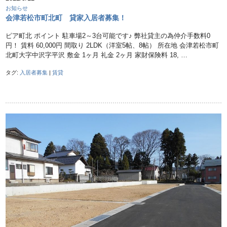
お知らせ
会津若松市町北町 貸家入居者募集！
ピア町北 ポイント 駐車場2～3台可能です♪ 弊社貸主の為仲介手数料0
円！ 賃料 60,000円 間取り 2LDK（洋室5帖、8帖） 所在地 会津若松市町
北町大字中沢字平沢 敷金 1ヶ月 礼金 2ヶ月 家財保険料 18, …
タグ:
入居者募集
|
賃貸