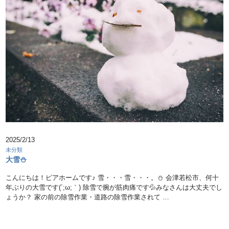
2025/2/13
未分類
大雪⛄
こんにちは！ピアホームです♪ 雪・・・雪・・・。⛄ 会津若松市、何十
年ぶりの大雪です(´;ω;｀) 除雪で腕が筋肉痛です💦みなさんは大丈夫でし
ょうか？ 家の前の除雪作業・道路の除雪作業されて …