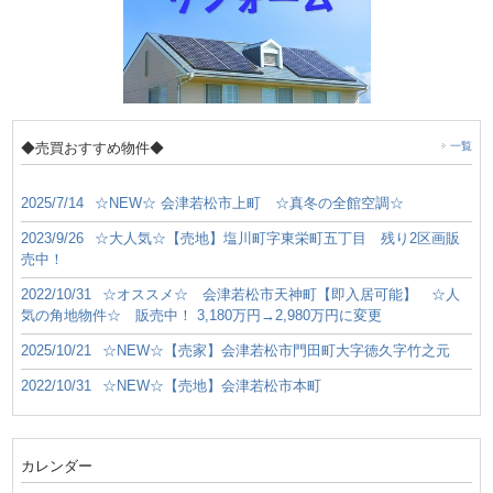
◆売買おすすめ物件◆
一覧
2025/7/14
☆NEW☆ 会津若松市上町 ☆真冬の全館空調☆
2023/9/26
☆大人気☆【売地】塩川町字東栄町五丁目 残り2区画販
売中！
2022/10/31
☆オススメ☆ 会津若松市天神町【即入居可能】 ☆人
気の角地物件☆ 販売中！ 3,180万円→2,980万円に変更
2025/10/21
☆NEW☆【売家】会津若松市門田町大字徳久字竹之元
2022/10/31
☆NEW☆【売地】会津若松市本町
カレンダー