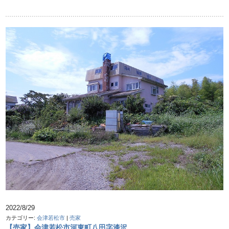
2022/8/29
カテゴリー:
会津若松市
|
売家
【売家】会津若松市河東町八田字漆沢