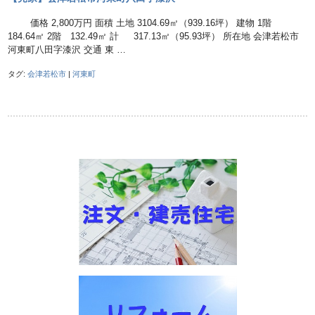
価格 2,800万円 面積 土地 3104.69㎡（939.16坪） 建物 1階
184.64㎡ 2階 132.49㎡ 計 317.13㎡（95.93坪） 所在地 会津若松市
河東町八田字漆沢 交通 東 …
タグ:
会津若松市
|
河東町