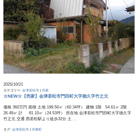
2025/10/21
カテゴリー:
会津若松市
|
売家
☆NEW☆【売家】会津若松市門田町大字徳久字竹之元
価格 360万円 面積 土地 199.50㎡（60.34坪） 建物 1階 54.61㎡ 2階
26.49㎡ 計 81.10㎡（24.53坪） 所在地 会津若松市門田町大字徳久字
竹之元 交通 西若松駅より徒歩32分 土 …
タグ:
会津若松市
|
河東町