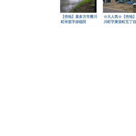
【売地】喜多方市豊川
☆大人気☆【売地
町米室字赤稲田
川町字東栄町五丁
残り2区画販売中！