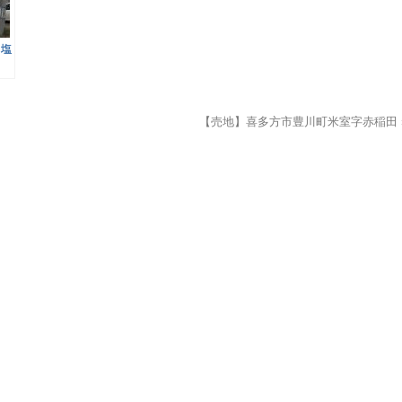
】塩
目
【売地】喜多方市豊川町米室字赤稲田 