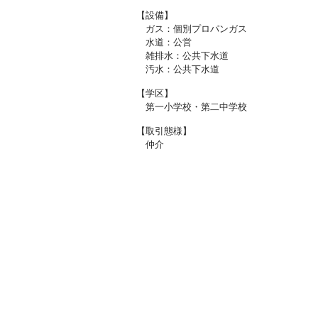
【設備】
ガス：個別プロパンガス
水道：公営
雑排水：公共下水道
汚水：公共下水道
【学区】
第一小学校・第二中学校
【取引態様】
仲介