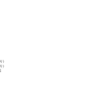
り）
り）
認