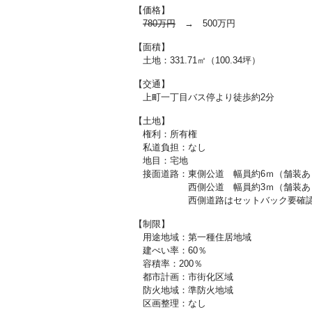
【価格】
780万円
→ 500万円
【面積】
土地：331.71㎡（100.34坪）
【交通】
上町一丁目バス停より徒歩約2分
【土地】
権利：所有権
私道負担：なし
地目：宅地
接面道路：東側公道 幅員約6ｍ（舗装あ
西側公道 幅員約3ｍ（舗装あ
西側道路はセットバック要確
【制限】
用途地域：第一種住居地域
建ぺい率：60％
容積率：200％
都市計画：市街化区域
防火地域：準防火地域
区画整理：なし