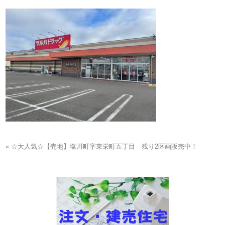
« ☆大人気☆【売地】塩川町字東栄町五丁目 残り2区画販売中！