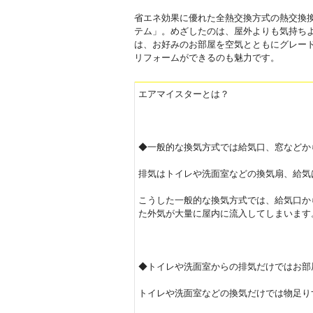
省エネ効果に優れた全熱交換方式の熱交換
テム」。めざしたのは、屋外よりも気持ち
は、お好みのお部屋を空気とともにグレード
リフォームがで
きるのも魅力です。
エアマイスターとは？
◆一般的な換気方式では給気口、窓などか
排気はトイレや洗面室などの換気扇、給気
こうした一般的な換気方式では、給気口か
た外気が大量に屋内に流入してしまいます
◆トイレや洗面室からの排気だけではお部
トイレや洗面室などの換気だけでは物足り