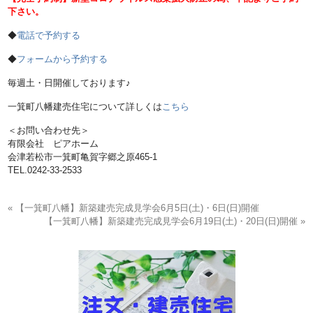
下さい。
◆
電話で予約する
◆
フォームから予約する
毎週土・日開催しております♪
一箕町八幡建売住宅について詳しくは
こちら
＜お問い合わせ先＞
有限会社 ピアホーム
会津若松市一箕町亀賀字郷之原465-1
TEL.0242-33-2533
« 【一箕町八幡】新築建売完成見学会6月5日(土)・6日(日)開催
【一箕町八幡】新築建売完成見学会6月19日(土)・20日(日)開催 »