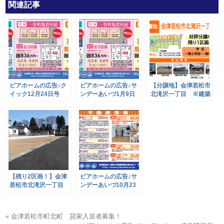
関連記事
ピアホームの広告♪ク
ピアホームの広告♪サ
【分譲地】会津若松市
イック12月24日号
ンデーあいづ1月9日
北滝沢一丁目 ※建築
号
条件なし
【残り2区画！】会津
ピアホームの広告♪サ
若松市北滝沢一丁目
ンデーあいづ10月23
全4区画分譲地
日号
« 会津若松市町北町 貸家入居者募集！