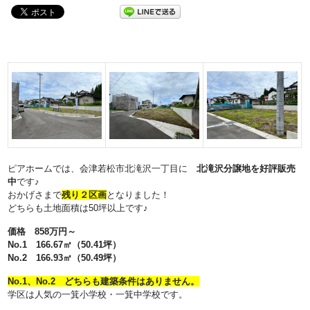
ピアホームでは、会津若松市北滝沢一丁目に
北滝沢分譲地を好評販売
中
です♪
おかげさまで
残り２区画
となりました！
どちらも土地面積は50坪以上です♪
価格 858万円～
No.1 166.67㎡（50.41坪）
No.2 166.93㎡（50.49坪）
No.1、No.2 どちらも建築条件はありません。
学区は人気の一箕小学校・一箕中学校です。