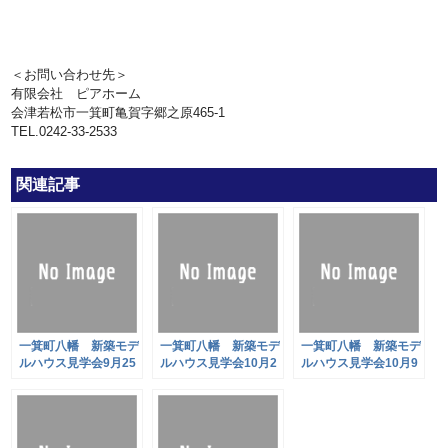
＜お問い合わせ先＞
有限会社 ピアホーム
会津若松市一箕町亀賀字郷之原465-1
TEL.0242-33-2533
関連記事
一箕町八幡 新築モデ
一箕町八幡 新築モデ
一箕町八幡 新築モデ
ルハウス見学会9月25
ルハウス見学会10月2
ルハウス見学会10月9
日(土)・26日(日)
日(土)・3日(日)
日(土)・10日(日)<平
日もご案内いたします
>