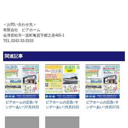
＜お問い合わせ先＞
有限会社 ピアホーム
会津若松市一箕町亀賀字郷之原465-1
TEL.0242-33-2533
関連記事
ピアホームの広告♪サ
ピアホームの広告♪サ
ピアホームの広告♪サ
ンデーあいづ7月25日
ンデーあいづ5月23日
ンデーあいづ6月27日
号
号
号