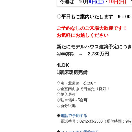
今週は 10月
9日(土)
・
10日(日)
◇平日もご案内いたします 9：00～
ご予約なしのご来場大歓迎です！
お気軽にお越しください
新たにモデルハウス建築予定につき
→ 2,780万円
2,980万円
4LDK
1階床暖房完備
◇南・北道路 公道6ｍ
◇全室南向きで日当たり良好！
◇即入居可
◇駐車場4～5台可
◇新分譲地
◆
電話で予約する
電話番号：0242-33-2533（受付時間：9