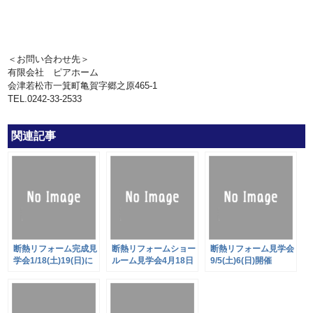
＜お問い合わせ先＞
有限会社 ピアホーム
会津若松市一箕町亀賀字郷之原465-1
TEL.0242-33-2533
関連記事
断熱リフォーム完成見
断熱リフォームショー
断熱リフォーム見学会
学会1/18(土)19(日)に
ルーム見学会4月18日
9/5(土)6(日)開催
開催！
(土)19日(日)開催