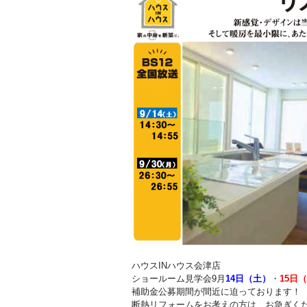
ハウスINハウス会津店
ショールーム見学会9月
14
日（土）
・
15
日（
補助金公募期間が間近に迫っております！
断熱リフォームをお考えの方は、お急ぎく