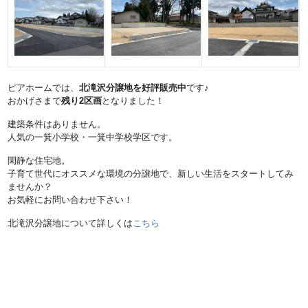
ピアホームでは、
北滝沢分譲地を好評販売中
です♪
おかげさまで
残り2区画
となりました！
建築条件はありません。
人気の一箕小学校・一箕中学校学区です。
閑静な住宅地。
子育て世代にオススメな環境の分譲地で、新しい生活をスタートしてみ
ませんか？
お気軽にお問い合わせ下さい！
北滝沢分譲地について詳しくは
こちら