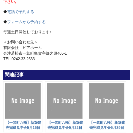
下さい。
◆
電話で予約する
◆
フォームから予約する
毎週土日開催しております♪
＜お問い合わせ先＞
有限会社 ピアホーム
会津若松市一箕町亀賀字郷之原465-1
TEL.0242-33-2533
関連記事
【一箕町八幡】新築建
【一箕町八幡】新築建
【一箕町八幡】新築建
売完成見学会5月15日
売完成見学会5月22日
売完成見学会5月29日
(土)・16日(日)開催
(土)・23日(日)開催
(土)・30日(日)開催