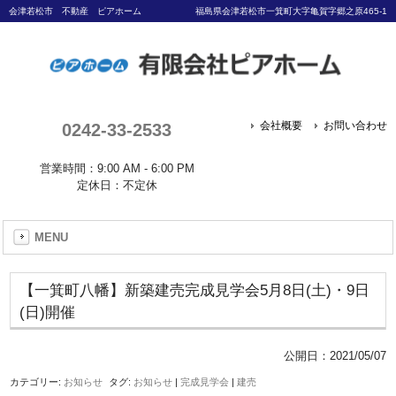
会津若松市 不動産 ピアホーム
福島県会津若松市一箕町大字亀賀字郷之原465-1
0242-33-2533
会社概要
お問い合わせ
営業時間：9:00 AM - 6:00 PM
定休日：不定休
MENU
【一箕町八幡】新築建売完成見学会5月8日(土)・9日
(日)開催
公開日：
2021/05/07
カテゴリー:
お知らせ
タグ:
お知らせ
|
完成見学会
|
建売