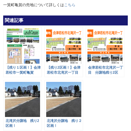
一箕町亀賀の売地について詳しくは
こちら
関連記事
【残り１区画！】会津
【残り2区画！】会津
会津若松市北滝沢一丁
若松市一箕町亀賀
若松市北滝沢一丁目
目 分譲地残り2区
※建築条件なし
画！
北滝沢分譲地 残り2
北滝沢分譲地 残り２
区画！
区画！