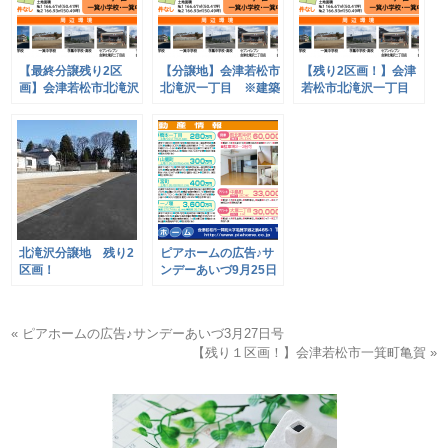
【最終分譲残り2区
【分譲地】会津若松市
【残り2区画！】会津
画】会津若松市北滝沢
北滝沢一丁目 ※建築
若松市北滝沢一丁目
一丁目 ※建築条件な
条件なし
※建築条件なし
し
北滝沢分譲地 残り2
ピアホームの広告♪サ
区画！
ンデーあいづ9月25日
号
« ピアホームの広告♪サンデーあいづ3月27日号
【残り１区画！】会津若松市一箕町亀賀 »