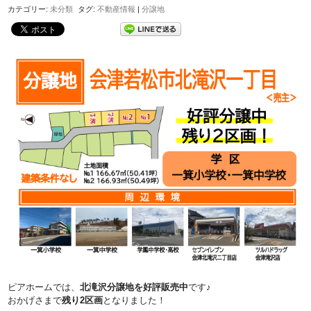
カテゴリー:
未分類
タグ:
不動産情報
|
分譲地
ピアホームでは、
北滝沢分譲地を好評販売中
です♪
おかげさまで
残り2区画
となりました！