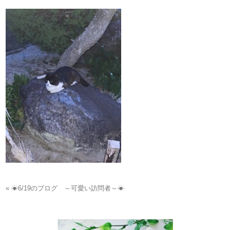
« ☀6/19のブログ ～可愛い訪問者～☀