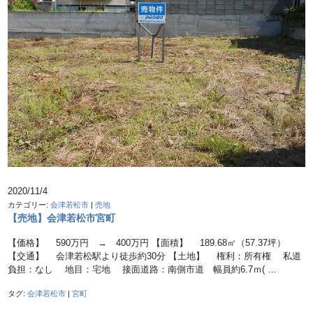
2020/11/4
カテゴリー:
会津若松市
|
売地
【売地】会津若松市宮町
【価格】 590万円 → 400万円 【面積】 189.68㎡（57.37坪）
【交通】 会津若松駅より徒歩約30分 【土地】 権利：所有権 私道
負担：なし 地目：宅地 接面道路：南側市道 幅員約6.7ｍ( …
タグ:
会津若松市
|
宮町