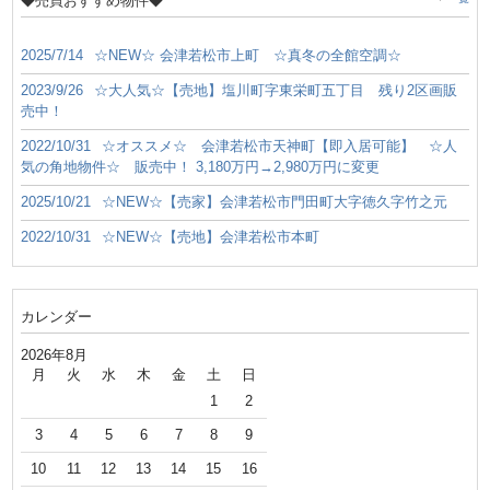
◆売買おすすめ物件◆
2025/7/14
☆NEW☆ 会津若松市上町 ☆真冬の全館空調☆
2023/9/26
☆大人気☆【売地】塩川町字東栄町五丁目 残り2区画販
売中！
2022/10/31
☆オススメ☆ 会津若松市天神町【即入居可能】 ☆人
気の角地物件☆ 販売中！ 3,180万円→2,980万円に変更
2025/10/21
☆NEW☆【売家】会津若松市門田町大字徳久字竹之元
2022/10/31
☆NEW☆【売地】会津若松市本町
カレンダー
2026年8月
月
火
水
木
金
土
日
1
2
3
4
5
6
7
8
9
10
11
12
13
14
15
16