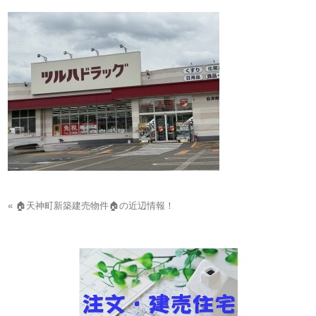
« 🏠天神町新築建売物件🏠の近辺情報！