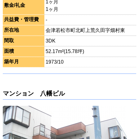
1ヶ月
敷金/礼金
1ヶ月
共益費・管理費
-
所在地
会津若松市町北町上荒久田字畑村東
間取
3DK
面積
52.17m²(15.78坪)
築年月
1973/10
マンション 八幡ビル