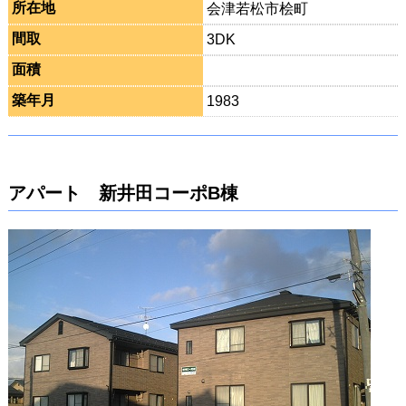
所在地
会津若松市桧町
間取
3DK
面積
築年月
1983
アパート 新井田コーポB棟