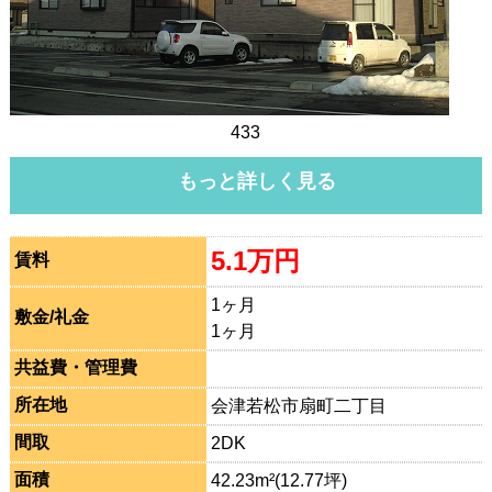
433
もっと詳しく見る
5.1万円
賃料
1ヶ月
敷金/礼金
1ヶ月
共益費・管理費
所在地
会津若松市扇町二丁目
間取
2DK
面積
42.23m²(12.77坪)