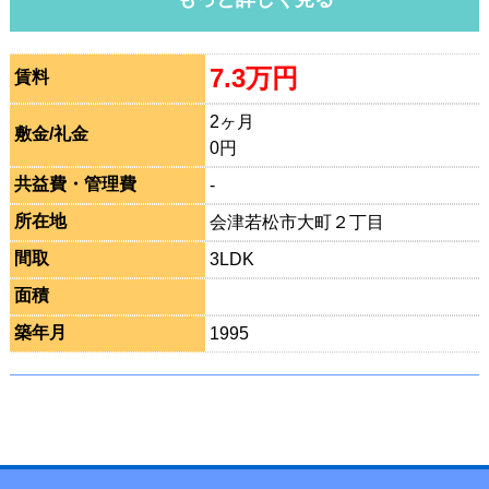
7.3万円
賃料
2ヶ月
敷金/礼金
0円
共益費・管理費
-
所在地
会津若松市大町２丁目
間取
3LDK
面積
築年月
1995