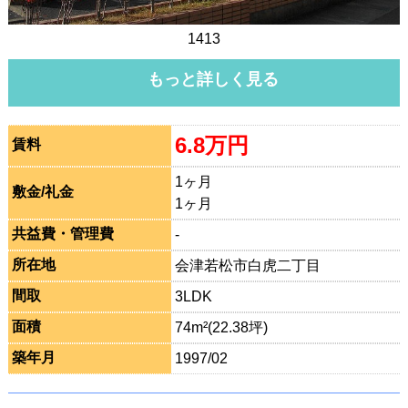
1413
もっと詳しく見る
6.8万円
賃料
1ヶ月
敷金/礼金
1ヶ月
共益費・管理費
-
所在地
会津若松市白虎二丁目
間取
3LDK
面積
74m²(22.38坪)
築年月
1997/02