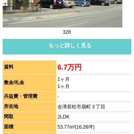
328
もっと詳しく見る
6.7万円
賃料
1ヶ月
敷金/礼金
1ヶ月
共益費・管理費
-
所在地
会津若松市扇町３丁目
間取
2LDK
面積
53.77m²(16.26坪)